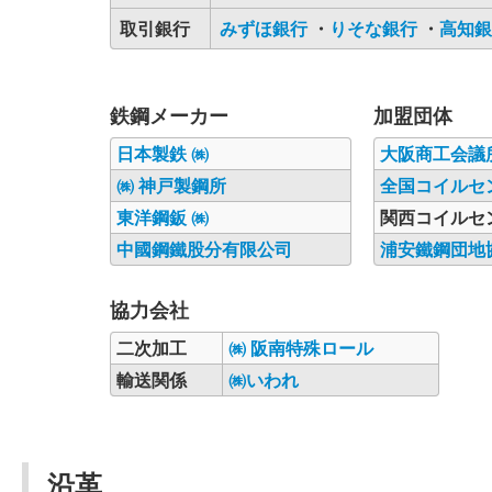
取引銀行
みずほ銀行
・
りそな銀行
・
高知銀
鉄鋼メーカー
加盟団体
日本製鉄 ㈱
大阪商工会議
㈱ 神戸製鋼所
全国コイルセ
東洋鋼鈑 ㈱
関西コイルセ
中國鋼鐵股分有限公司
浦安鐵鋼団地
協力会社
二次加工
㈱ 阪南特殊ロール
輸送関係
㈱いわれ
沿革