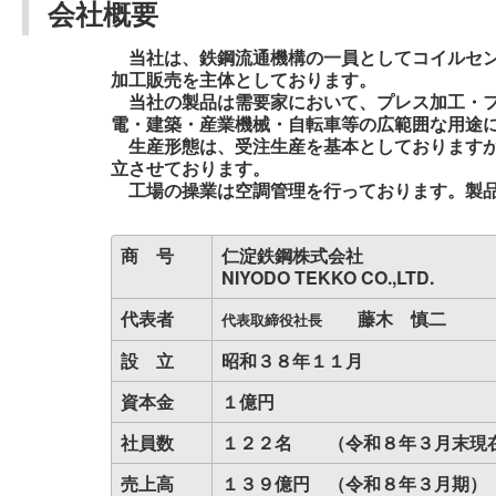
会社概要
当社は、鉄鋼流通機構の一員としてコイルセン
加工販売
を主体としております。
当社の製品は需要家において、プレス加工・フ
電・建築・産業機械・自転車等の広範囲な用途
生産形態は、受注生産を基本としておりますが
立させております。
工場の操業は空調管理を行っております。製品
商 号
仁淀鉄鋼株式会社
NIYODO TEKKO CO.,LTD.
代表者
藤木 慎二
代表取締役社長
設 立
昭和３８年１１月
資本金
１億円
社員数
１２２名
（令和８年３月末現
売上高
１３９億円
（令和８年３月期）