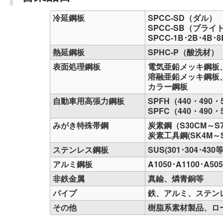
冷延鋼板
SPCC-SD（ダル）
SPCC-SB（ブライ
SPCC-1B･2B･4B
熱延鋼板
SPHC-P（酸洗材）
表面処理鋼板
電気亜鉛メッキ鋼板
溶融亜鉛メッキ鋼板
カラー鋼板
自動車用高張力鋼板
SPFH（440・490・
SPFC（440・490・
みがき特殊帯鋼
炭素鋼（S30CM～S7
炭素工具鋼(SK4M～SK
ステンレス鋼板
SUS(301･304･43
アルミ鋼板
A1050･A1100･A5
非鉄金属
真鍮、燐青銅等
パイプ
鉄、アルミ、ステン
その他
樹脂系素材製品、ロ