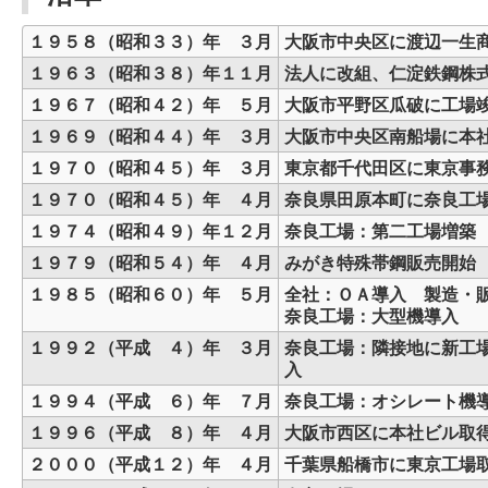
１９５８（昭和３３）年 ３月
大阪市中央区に渡辺一生
１９６３（昭和３８）年１１月
法人に改組、仁淀鉄鋼株式
１９６７（昭和４２）年 ５月
大阪市平野区瓜破に工場
１９６９（昭和４４）年 ３月
大阪市中央区南船場に本
１９７０（昭和４５）年 ３月
東京都千代田区に東京事
１９７０（昭和４５）年 ４月
奈良県田原本町に奈良工
１９７４（昭和４９）年１２月
奈良工場：第二工場増築
１９７９（昭和５４）年 ４月
みがき特殊帯鋼販売開始
１９８５（昭和６０）年 ５月
全社：ＯＡ導入 製造・
奈良工場：大型機導入
１９９２（平成 ４）年 ３月
奈良工場：隣接地に新工
入
１９９４（平成 ６）年 ７月
奈良工場：オシレート機
１９９６（平成 ８）年 ４月
大阪市西区に本社ビル取
２０００（平成１２）年 ４月
千葉県船橋市に東京工場