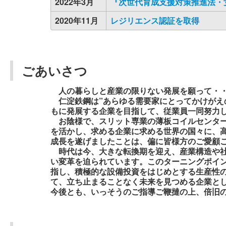
2022年3月
『次世代育成支援対策推進法・
2020年11月
レジリエンス認証を取得
ごあいさつ
人の暮らしと産業の限りない発展を願って・
仁淀鉄鋼は”あらゆる需要家にとってかけがえ
もに発展する企業を目指して、従業員一同努力
お陰様で、スリット専業の薄板コイルセンター
を活かし、求める企業に求める世界の国々に、
成長を遂げましたことは、偏に皆様方のご愛顧
時代は今、大きな転換期を迎え、産業構造や社
い変革を迫られています。このターニングポイ
指し、積極的な設備投資をはじめとする生産性
て、立ち止まることなく未来を見つめる企業と
今後とも、いっそうのご指導ご鞭撻の上、倍旧