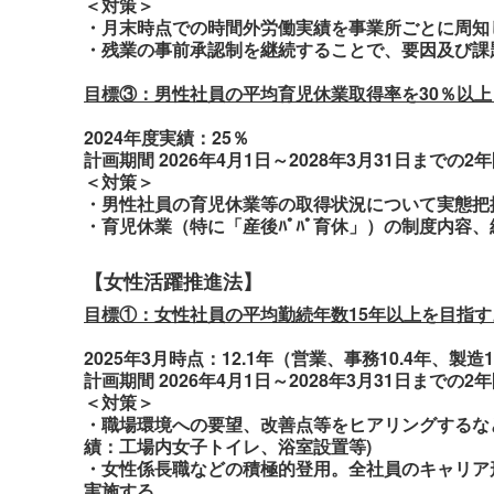
＜対策＞
・月末時点での時間外労働実績を事業所ごとに周知
・残業の事前承認制を継続することで、要因及び課
目標③：男性社員の平均育児休業取得率を30％以上
2024年度実績：25％
計画期間 2026年4月1日～2028年3月31日までの2
＜対策＞
・男性社員の育児休業等の取得状況について実態把
・育児休業（特に「産後ﾊﾟﾊﾟ育休」）の制度内容
【女性活躍推進法】
目標①：女性社員の平均勤続年数15年以上を目指す
2025年3月時点：12.1年（営業、事務10.4年、製造1
計画期間 2026年4月1日～2028年3月31日までの2
＜対策＞
・職場環境への要望、改善点等をヒアリングするな
績：工場内女子トイレ、浴室設置等)
・女性係長職などの積極的登用。全社員のキャリア
実施する。